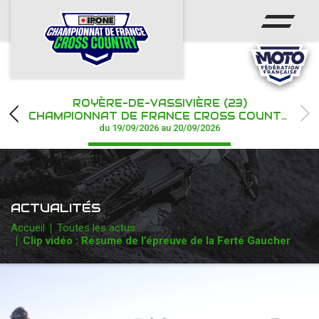
ACCUEIL
ACTUS
CALENDRIER
ROYÈRE-DE-VASSIVIÈRE (23)
CHAMPIONNAT
CHAMPIONNAT DE FRANCE CROSS COUNTRY IPONE
du 19/09/2026 au 20/09/2026
RÉSULTATS
PHOTOS / WEB TV
ACTUALITÉS
PARTENAIRES
Accueil
Toutes les actus
Clip vidéo : Résumé de l’épreuve de la Ferté Gaucher