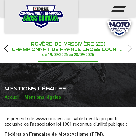
ACCUEIL
ACTUS
CALENDRIER
ROYÈRE-DE-VASSIVIÈRE (23)
CHAMPIONNAT
CHAMPIONNAT DE FRANCE CROSS COUNTRY IPONE
du 19/09/2026 au 20/09/2026
RÉSULTATS
PHOTOS / WEB TV
MENTIONS LÉGALES
PARTENAIRES
Accueil
Mentions légales
Le présent site www.courses-sur-sable.fr
est la propriété
exclusive de l’association loi 1901 reconnue d’utilité publique :
Fédération Française de Motocyclisme (FFM).