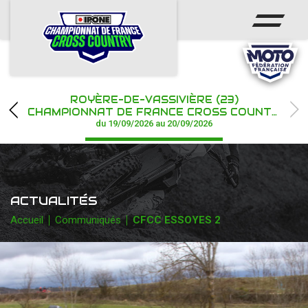
ACCUEIL
ACTUS
CALENDRIER
ROYÈRE-DE-VASSIVIÈRE (23)
CHAMPIONNAT
CHAMPIONNAT DE FRANCE CROSS COUNTRY IPONE
du 19/09/2026 au 20/09/2026
RÉSULTATS
PHOTOS / WEB TV
ACTUALITÉS
PARTENAIRES
Accueil
Communiqués
CFCC ESSOYES 2