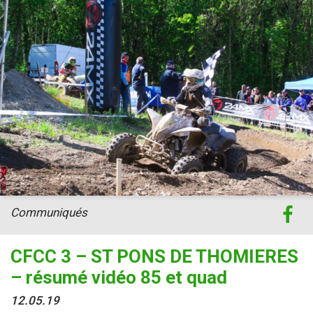
Communiqués
CFCC 3 – ST PONS DE THOMIERES
– résumé vidéo 85 et quad
12.05.19