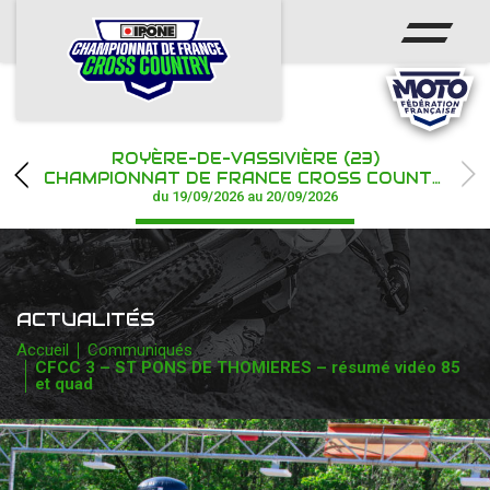
ACCUEIL
ACTUS
CALENDRIER
ROYÈRE-DE-VASSIVIÈRE (23)
CHAMPIONNAT
CHAMPIONNAT DE FRANCE CROSS COUNTRY IPONE
du 19/09/2026 au 20/09/2026
RÉSULTATS
PHOTOS / WEB TV
ACTUALITÉS
PARTENAIRES
Accueil
Communiqués
CFCC 3 – ST PONS DE THOMIERES – résumé vidéo 85
et quad