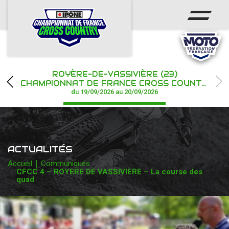
ACCUEIL
ACTUS
CALENDRIER
ROYÈRE-DE-VASSIVIÈRE (23)
CHAMPIONNAT
CHAMPIONNAT DE FRANCE CROSS COUNTRY IPONE
du 19/09/2026 au 20/09/2026
RÉSULTATS
PHOTOS / WEB TV
ACTUALITÉS
PARTENAIRES
Accueil
Communiqués
CFCC 4 – ROYERE DE VASSIVIERE – La course des
quad