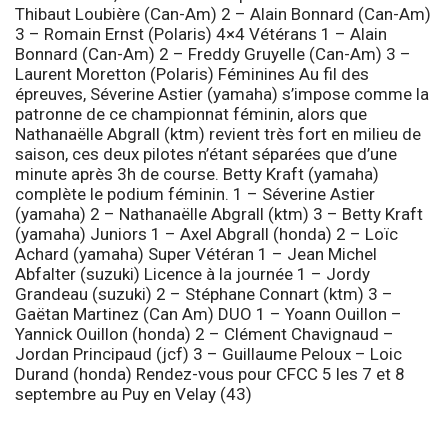
Thibaut Loubière (Can-Am) 2 – Alain Bonnard (Can-Am)
3 – Romain Ernst (Polaris) 4×4 Vétérans 1 – Alain
Bonnard (Can-Am) 2 – Freddy Gruyelle (Can-Am) 3 –
Laurent Moretton (Polaris) Féminines Au fil des
épreuves, Séverine Astier (yamaha) s’impose comme la
patronne de ce championnat féminin, alors que
Nathanaëlle Abgrall (ktm) revient très fort en milieu de
saison, ces deux pilotes n’étant séparées que d’une
minute après 3h de course. Betty Kraft (yamaha)
complète le podium féminin. 1 – Séverine Astier
(yamaha) 2 – Nathanaëlle Abgrall (ktm) 3 – Betty Kraft
(yamaha) Juniors 1 – Axel Abgrall (honda) 2 – Loïc
Achard (yamaha) Super Vétéran 1 – Jean Michel
Abfalter (suzuki) Licence à la journée 1 – Jordy
Grandeau (suzuki) 2 – Stéphane Connart (ktm) 3 –
Gaëtan Martinez (Can Am) DUO 1 – Yoann Ouillon –
Yannick Ouillon (honda) 2 – Clément Chavignaud –
Jordan Principaud (jcf) 3 – Guillaume Peloux – Loic
Durand (honda) Rendez-vous pour CFCC 5 les 7 et 8
septembre au Puy en Velay (43)