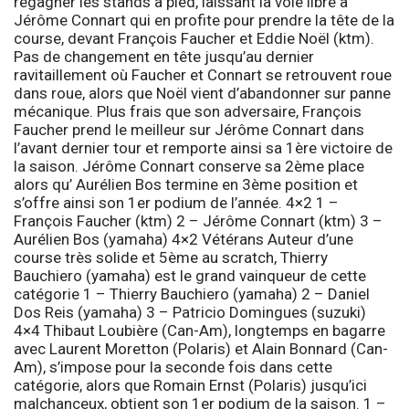
regagner les stands à pied, laissant la voie libre à
Jérôme Connart qui en profite pour prendre la tête de la
course, devant François Faucher et Eddie Noël (ktm).
Pas de changement en tête jusqu’au dernier
ravitaillement où Faucher et Connart se retrouvent roue
dans roue, alors que Noël vient d’abandonner sur panne
mécanique. Plus frais que son adversaire, François
Faucher prend le meilleur sur Jérôme Connart dans
l’avant dernier tour et remporte ainsi sa 1ère victoire de
la saison. Jérôme Connart conserve sa 2ème place
alors qu’ Aurélien Bos termine en 3ème position et
s’offre ainsi son 1er podium de l’année. 4×2 1 –
François Faucher (ktm) 2 – Jérôme Connart (ktm) 3 –
Aurélien Bos (yamaha) 4×2 Vétérans Auteur d’une
course très solide et 5ème au scratch, Thierry
Bauchiero (yamaha) est le grand vainqueur de cette
catégorie 1 – Thierry Bauchiero (yamaha) 2 – Daniel
Dos Reis (yamaha) 3 – Patricio Domingues (suzuki)
4×4 Thibaut Loubière (Can-Am), longtemps en bagarre
avec Laurent Moretton (Polaris) et Alain Bonnard (Can-
Am), s’impose pour la seconde fois dans cette
catégorie, alors que Romain Ernst (Polaris) jusqu’ici
malchanceux, obtient son 1er podium de la saison. 1 –