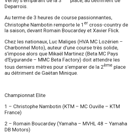
Verte) s’emparant de la 3
place, au détriment de
Deparrois.
Au terme de 3 heures de course passionnantes,
er
Christophe Nambotin remporte le 1
cross-country de
la saison, devant Romain Boucardey et Xavier Flick.
Chez les nationaux, Luc Maliges (HVA MC Lozérien –
Charbonnel Moto), auteur d’une course très solide,
s’impose alors que Mikaël Martinez (Beta MC Pays
d’Eygurande – MMC Beta Factory) doit attendre les
ème
tous derniers mètres pour s’emparer de la 2
place
au détriment de Gaëtan Minique.
Championnat Elite
1 – Christophe Nambotin (KTM – MC Ouville – KTM
France)
2 – Romain Boucardey (Yamaha – MVHL 48 – Yamaha
DB Motors)