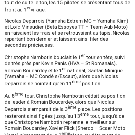
tout de suite le ton, les 15 pilotes se présentant tous de
er
front au 1
virage.
Nicolas Deparrois (Yamaha Extrem MC – Yamaha Klim)
et Loïc Minaudier (Beta Essoyes TT – Team Aub Moto)
en faisaient les frais et se retrouvaient au tapis, Nicolas
repartant bon dernier et laissant ainsi filer des
secondes précieuses.
er
Christophe Nambotin bouclait le 1
tour en tête, suivi
de très près par Kevin Panis (HVA – St Romanais),
er
Romain Boucardey et le 1
national, Gaëtan Minique
(Yamaha – MC Condé s/Escaut), alors que Nicolas
ème
Deparrois ne pointait qu’en 11
position.
ème
Au 8
tour, Christophe Nambotin cédait sa position
de leader à Romain Boucardey, alors que Nicolas
ème
Deparrois s’emparait de la 3
place. Les positions
ème
resteront ainsi figées jusqu’au 13
tour, jusqu’à ce
que Christophe Nambotin reprenne le meilleur sur
Romain Boucardey, Xavier Flick (Sherco – Scaer Moto
ème