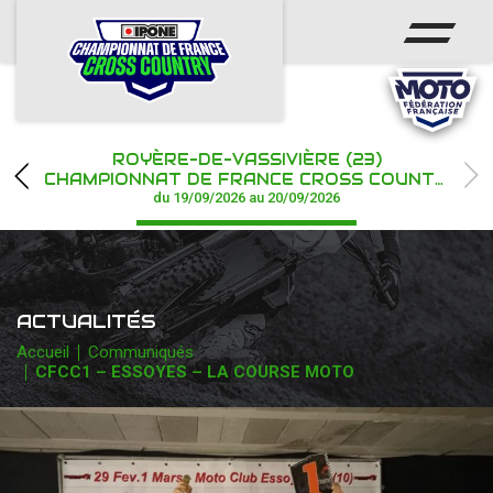
ACCUEIL
ACTUS
CALENDRIER
ROYÈRE-DE-VASSIVIÈRE (23)
CHAMPIONNAT
CHAMPIONNAT DE FRANCE CROSS COUNTRY IPONE
du 19/09/2026 au 20/09/2026
RÉSULTATS
PHOTOS / WEB TV
ACTUALITÉS
PARTENAIRES
Accueil
Communiqués
CFCC1 – ESSOYES – LA COURSE MOTO