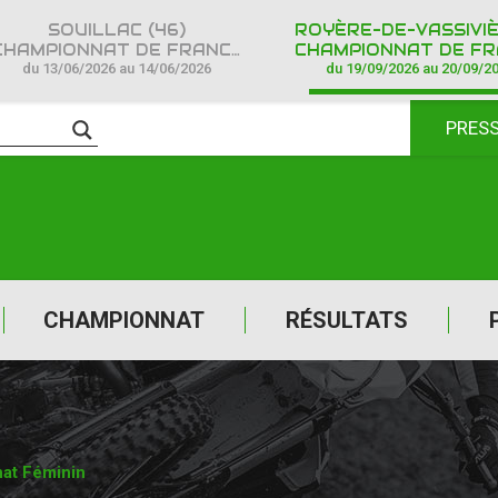
SOUILLAC (46)
HAMPIONNAT DE FRANCE CROSS COUNTRY IPONE
CHAMPIONNAT DE FRANCE CROSS COUNTR
du 13/06/2026 au 14/06/2026
du 19/09/2026 au 20/09/2
PRES
CHAMPIONNAT
RÉSULTATS
at Féminin