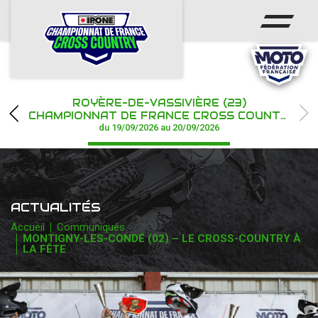
ACCUEIL
ACTUS
CALENDRIER
ROYÈRE-DE-VASSIVIÈRE (23)
CHAMPIONNAT
CHAMPIONNAT DE FRANCE CROSS COUNTRY IPONE
du 19/09/2026 au 20/09/2026
RÉSULTATS
PHOTOS / WEB TV
ACTUALITÉS
PARTENAIRES
Accueil
Communiqués
MONTIGNY-LES-CONDÉ (02) – LE CROSS-COUNTRY À
LA FÊTE