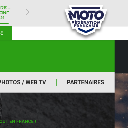
ROYÈRE-DE-VASSIVIÈRE (23)
Y IPONE
026
SE
PHOTOS / WEB TV
PARTENAIRES
OUT EN FRANCE !