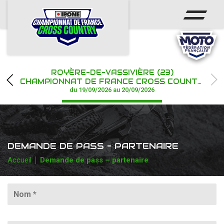
ACCUEIL
ACTUS
CALENDRIER
ROYÈRE-DE-VASSIVIÈRE (23)
CHAMPIONNAT
CHAMPIONNAT DE FRANCE CROSS COUNTRY IPONE
du 19/09/2026 au 20/09/2026
RÉSULTATS
PHOTOS / WEB TV
DEMANDE DE PASS – PARTENAIRE
PARTENAIRES
Accueil
Demande de pass – partenaire