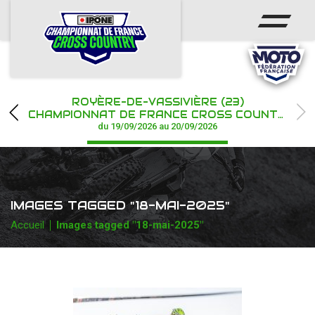
ACCUEIL
ACTUS
CALENDRIER
ROYÈRE-DE-VASSIVIÈRE (23)
CHAMPIONNAT
CHAMPIONNAT DE FRANCE CROSS COUNTRY IPONE
du 19/09/2026 au 20/09/2026
RÉSULTATS
PHOTOS / WEB TV
IMAGES TAGGED "18-MAI-2025"
PARTENAIRES
Accueil
Images tagged "18-mai-2025"