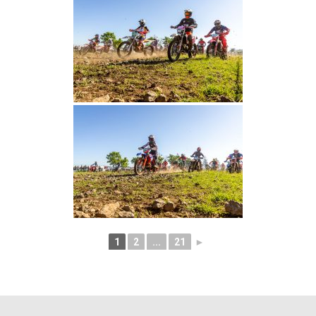
1
2
...
21
►