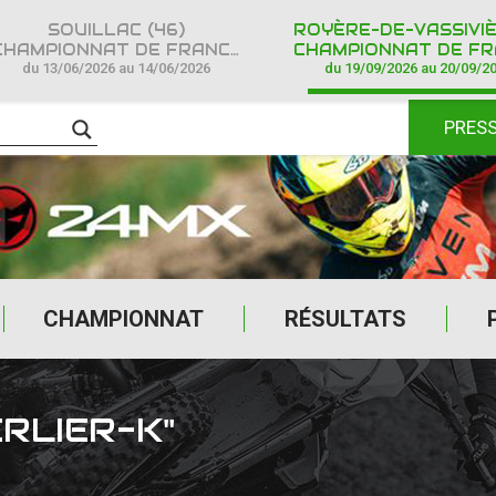
SOUILLAC (46)
HAMPIONNAT DE FRANCE CROSS COUNTRY IPONE
CHAMPIONNAT DE FRANCE CROSS COUNTR
du 13/06/2026 au 14/06/2026
du 19/09/2026 au 20/09/2
PRES
CHAMPIONNAT
RÉSULTATS
RLIER-K"