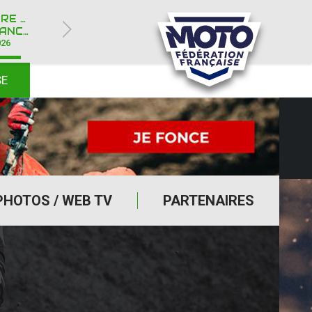
ROYÈRE-DE-VASSIVIÈRE (23)
Y IPONE
026
SE
PHOTOS / WEB TV
PARTENAIRES