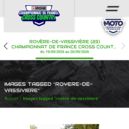
ACCUEIL
ACTUS
CALENDRIER
ROYÈRE-DE-VASSIVIÈRE (23)
CHAMPIONNAT
CHAMPIONNAT DE FRANCE CROSS COUNTRY IPONE
du 19/09/2026 au 20/09/2026
RÉSULTATS
PHOTOS / WEB TV
IMAGES TAGGED "ROYERE-DE-
PARTENAIRES
VASSIVIERE"
Accueil
Images tagged "royere-de-vassiviere"