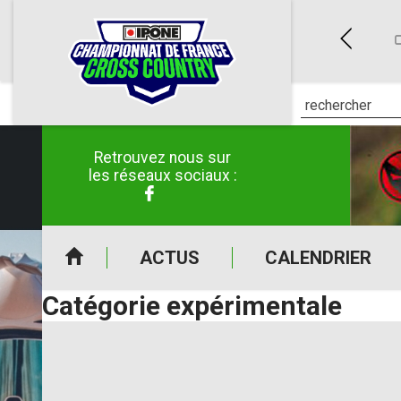
ES (50)
CLERMONT-POUYGUILLÈS (32)
E CROSS COUNTRY IPONE
CHAMPIONNAT DE FRANCE CROSS COUNTRY IPONE
C
6 au 26/04/2026
du 30/05/2026 au 31/05/2026
Retrouvez nous sur
les réseaux sociaux :
ACTUS
CALENDRIER
Catégorie expérimentale