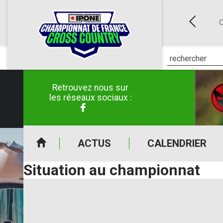
ES (50)
CLERMONT-POUYGUILLÈS (32)
E CROSS COUNTRY IPONE
CHAMPIONNAT DE FRANCE CROSS COUNTRY IPONE
C
6 au 26/04/2026
du 30/05/2026 au 31/05/2026
Retrouvez nous sur
les réseaux sociaux :
ACTUS
CALENDRIER
Situation au championnat