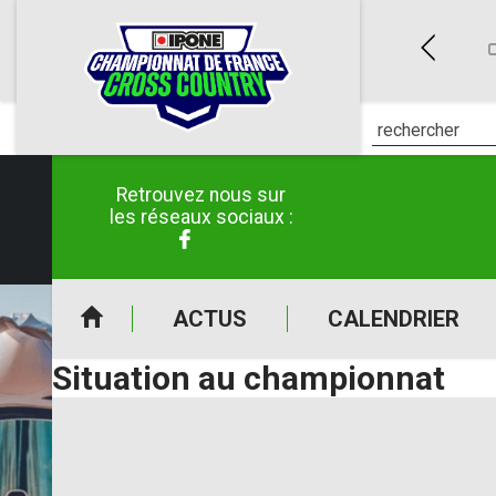
ES (50)
CLERMONT-POUYGUILLÈS (32)
E CROSS COUNTRY IPONE
CHAMPIONNAT DE FRANCE CROSS COUNTRY IPONE
C
6 au 26/04/2026
du 30/05/2026 au 31/05/2026
Retrouvez nous sur
les réseaux sociaux :
ACTUS
CALENDRIER
Situation au championnat