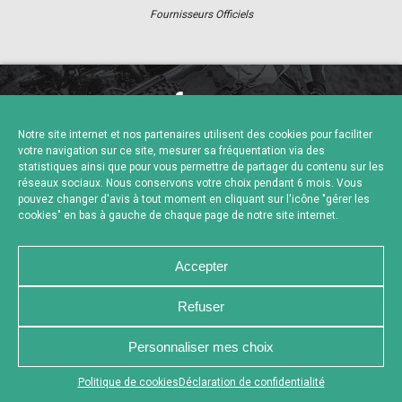
Fournisseurs Officiels
NOUS CONTACTER
MENTIONS LÉGALES
Notre site internet et nos partenaires utilisent des cookies pour faciliter
CHARTE DE CONFIDENTIALITÉ
POLITIQUE DE COOKIES
votre navigation sur ce site, mesurer sa fréquentation via des
DÉCLARATION DE CONFIDENTIALITÉ
statistiques ainsi que pour vous permettre de partager du contenu sur les
RÉALISÉ PAR L’AGENCE WEB A3 WEB
réseaux sociaux. Nous conservons votre choix pendant 6 mois. Vous
pouvez changer d'avis à tout moment en cliquant sur l'icône "gérer les
cookies" en bas à gauche de chaque page de notre site internet.
Accepter
Refuser
Personnaliser mes choix
Appuyez sur le bouton partager en bas de votre
Politique de cookies
Déclaration de confidentialité
navigateur, puis sur "Sur l'écran d'accueil" pour obtenir le