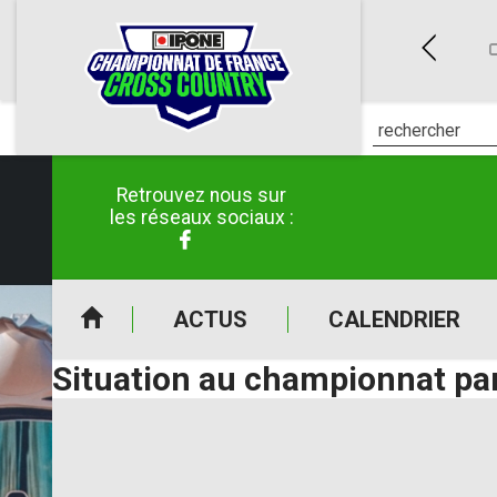
ES (50)
CLERMONT-POUYGUILLÈS (32)
E CROSS COUNTRY IPONE
CHAMPIONNAT DE FRANCE CROSS COUNTRY IPONE
C
6 au 26/04/2026
du 30/05/2026 au 31/05/2026
Retrouvez nous sur
les réseaux sociaux :
ACTUS
CALENDRIER
Situation au championnat par