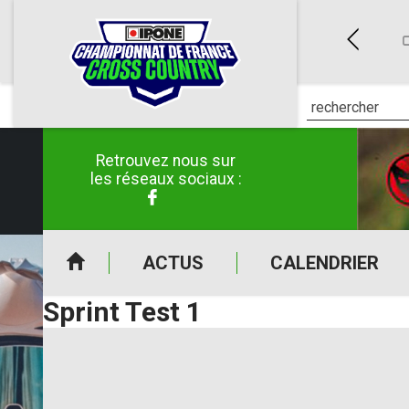
ES (50)
CLERMONT-POUYGUILLÈS (32)
E CROSS COUNTRY IPONE
CHAMPIONNAT DE FRANCE CROSS COUNTRY IPONE
C
6 au 26/04/2026
du 30/05/2026 au 31/05/2026
Retrouvez nous sur
les réseaux sociaux :
ACTUS
CALENDRIER
Sprint Test 1