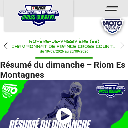
ACCUEIL
ACTUS
CALENDRIER
ROYÈRE-DE-VASSIVIÈRE (23)
CHAMPIONNAT
CHAMPIONNAT DE FRANCE CROSS COUNTRY IPONE
du 19/09/2026 au 20/09/2026
RÉSULTATS
Résumé du dimanche – Riom Es
PHOTOS / WEB TV
Montagnes
PARTENAIRES