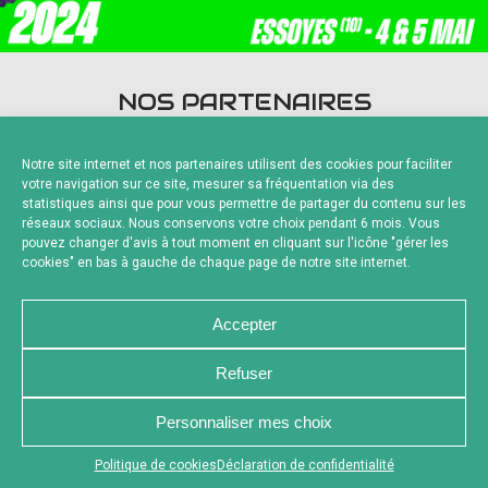
NOS PARTENAIRES
Notre site internet et nos partenaires utilisent des cookies pour faciliter
votre navigation sur ce site, mesurer sa fréquentation via des
statistiques ainsi que pour vous permettre de partager du contenu sur les
réseaux sociaux. Nous conservons votre choix pendant 6 mois. Vous
pouvez changer d'avis à tout moment en cliquant sur l'icône "gérer les
Fournisseurs Officiels
cookies" en bas à gauche de chaque page de notre site internet.
Accepter
Refuser
NOUS CONTACTER
MENTIONS LÉGALES
CHARTE DE CONFIDENTIALITÉ
POLITIQUE DE COOKIES
Personnaliser mes choix
DÉCLARATION DE CONFIDENTIALITÉ
RÉALISÉ PAR L’AGENCE WEB A3 WEB
Appuyez sur le bouton partager en bas de votre
Politique de cookies
Déclaration de confidentialité
navigateur, puis sur "Sur l'écran d'accueil" pour obtenir le