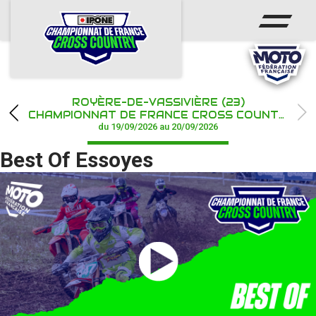
ACCUEIL
ACTUS
CALENDRIER
ROYÈRE-DE-VASSIVIÈRE (23)
CHAMPIONNAT
CHAMPIONNAT DE FRANCE CROSS COUNTRY IPONE
du 19/09/2026 au 20/09/2026
RÉSULTATS
Best Of Essoyes
PHOTOS / WEB TV
PARTENAIRES