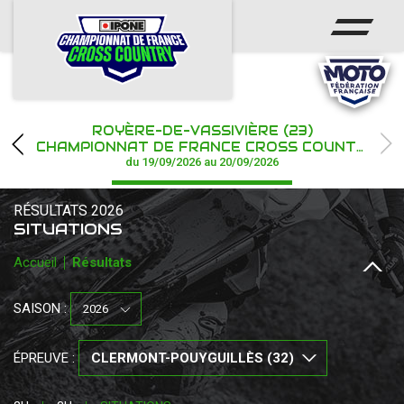
ACCUEIL
ACTUS
CALENDRIER
ROYÈRE-DE-VASSIVIÈRE (23)
CHAMPIONNAT
CHAMPIONNAT DE FRANCE CROSS COUNTRY IPONE
du 19/09/2026 au 20/09/2026
RÉSULTATS
RÉSULTATS 2026
PHOTOS / WEB TV
SITUATIONS
Accueil
Résultats
PARTENAIRES
SAISON :
ÉPREUVE :